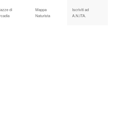
iazze di
Mappa
Iscriviti ad
rcadia
Naturista
A.N.ITA.