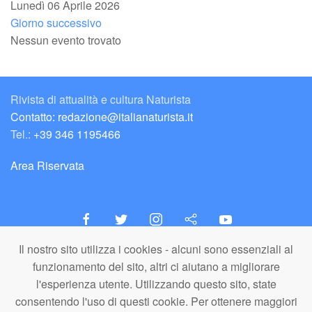
Lunedì 06 Aprile 2026
Giorno successivo
Nessun evento trovato
Rivista di attualità e cultura Naturista
Contatto: redazione@italianaturista.it
Tel.:
+39 346 1195466
Area Riservata
Il nostro sito utilizza i cookies - alcuni sono essenziali al
italiaNATURISTA
funzionamento del sito, altri ci aiutano a migliorare
Editore e Redazione
l'esperienza utente. Utilizzando questo sito, state
A.N.ITA. Associazione Naturista Italiana (APS)
consentendo l'uso di questi cookie. Per ottenere maggiori
C.F. 80203710159