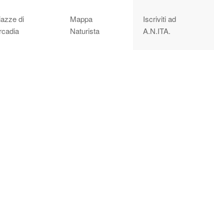
iazze di
Mappa
Iscriviti ad
rcadia
Naturista
A.N.ITA.