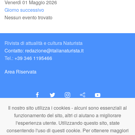
Venerdì 01 Maggio 2026
Giorno successivo
Nessun evento trovato
Rivista di attualità e cultura Naturista
Contatto: redazione@italianaturista.it
Tel.:
+39 346 1195466
Area Riservata
Il nostro sito utilizza i cookies - alcuni sono essenziali al
italiaNATURISTA
funzionamento del sito, altri ci aiutano a migliorare
Editore e Redazione
l'esperienza utente. Utilizzando questo sito, state
A.N.ITA. Associazione Naturista Italiana (APS)
consentendo l'uso di questi cookie. Per ottenere maggiori
C.F. 80203710159