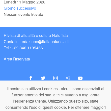
Lunedì 11 Maggio 2026
Giorno successivo
Nessun evento trovato
Rivista di attualità e cultura Naturista
Contatto: redazione@italianaturista.it
Tel.:
+39 346 1195466
Area Riservata
Il nostro sito utilizza i cookies - alcuni sono essenziali al
italiaNATURISTA
funzionamento del sito, altri ci aiutano a migliorare
Editore e Redazione
l'esperienza utente. Utilizzando questo sito, state
A.N.ITA. Associazione Naturista Italiana (APS)
consentendo l'uso di questi cookie. Per ottenere maggiori
C.F. 80203710159