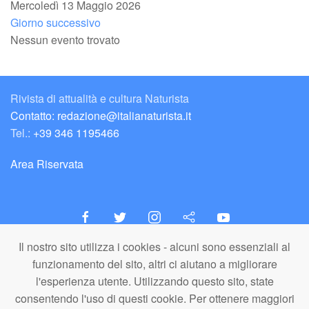
Mercoledì 13 Maggio 2026
Giorno successivo
Nessun evento trovato
Rivista di attualità e cultura Naturista
Contatto: redazione@italianaturista.it
Tel.:
+39 346 1195466
Area Riservata
Il nostro sito utilizza i cookies - alcuni sono essenziali al
italiaNATURISTA
funzionamento del sito, altri ci aiutano a migliorare
Editore e Redazione
l'esperienza utente. Utilizzando questo sito, state
A.N.ITA. Associazione Naturista Italiana (APS)
consentendo l'uso di questi cookie. Per ottenere maggiori
C.F. 80203710159