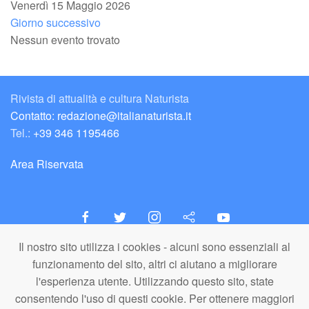
Venerdì 15 Maggio 2026
Giorno successivo
Nessun evento trovato
Rivista di attualità e cultura Naturista
Contatto: redazione@italianaturista.it
Tel.:
+39 346 1195466
Area Riservata
Il nostro sito utilizza i cookies - alcuni sono essenziali al
italiaNATURISTA
funzionamento del sito, altri ci aiutano a migliorare
Editore e Redazione
l'esperienza utente. Utilizzando questo sito, state
A.N.ITA. Associazione Naturista Italiana (APS)
consentendo l'uso di questi cookie. Per ottenere maggiori
C.F. 80203710159