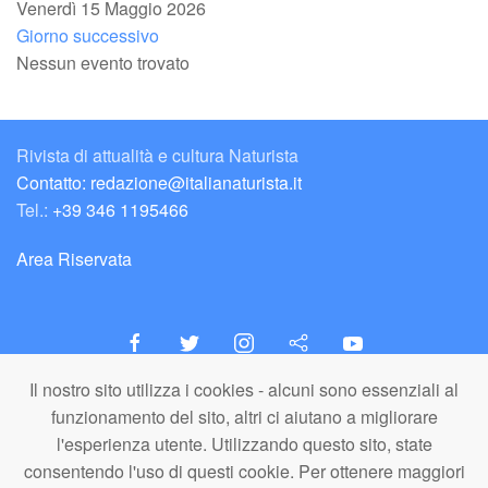
Venerdì 15 Maggio 2026
Giorno successivo
Nessun evento trovato
Rivista di attualità e cultura Naturista
Contatto: redazione@italianaturista.it
Tel.:
+39 346 1195466
Area Riservata
Il nostro sito utilizza i cookies - alcuni sono essenziali al
italiaNATURISTA
funzionamento del sito, altri ci aiutano a migliorare
Editore e Redazione
l'esperienza utente. Utilizzando questo sito, state
A.N.ITA. Associazione Naturista Italiana (APS)
consentendo l'uso di questi cookie. Per ottenere maggiori
C.F. 80203710159