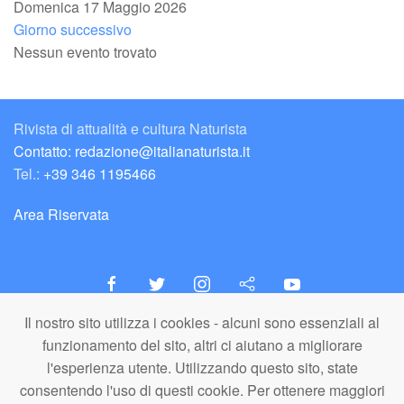
Domenica 17 Maggio 2026
Giorno successivo
Nessun evento trovato
Rivista di attualità e cultura Naturista
Contatto: redazione@italianaturista.it
Tel.:
+39 346 1195466
Area Riservata
Il nostro sito utilizza i cookies - alcuni sono essenziali al
italiaNATURISTA
funzionamento del sito, altri ci aiutano a migliorare
Editore e Redazione
l'esperienza utente. Utilizzando questo sito, state
A.N.ITA. Associazione Naturista Italiana (APS)
consentendo l'uso di questi cookie. Per ottenere maggiori
C.F. 80203710159