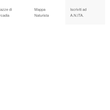
iazze di
Mappa
Iscriviti ad
rcadia
Naturista
A.N.ITA.