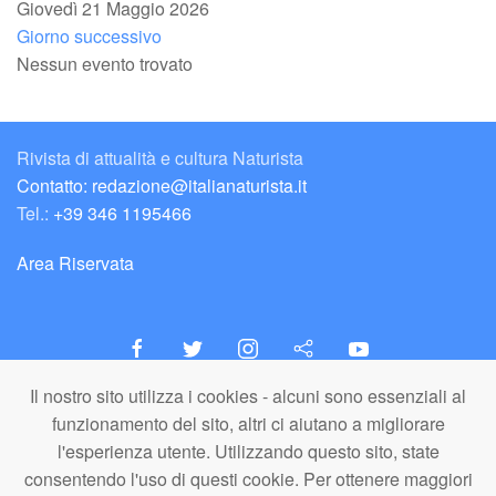
Giovedì 21 Maggio 2026
Giorno successivo
Nessun evento trovato
Rivista di attualità e cultura Naturista
Contatto: redazione@italianaturista.it
Tel.:
+39 346 1195466
Area Riservata
Il nostro sito utilizza i cookies - alcuni sono essenziali al
italiaNATURISTA
funzionamento del sito, altri ci aiutano a migliorare
Editore e Redazione
l'esperienza utente. Utilizzando questo sito, state
A.N.ITA. Associazione Naturista Italiana (APS)
consentendo l'uso di questi cookie. Per ottenere maggiori
C.F. 80203710159