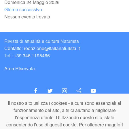
Domenica 24 Maggio 2026
Giorno successivo
Nessun evento trovato
Rivista di attualità e cultura Naturista
Contatto: redazione@italianaturista.it
Tel.:
+39 346 1195466
Area Riservata
Il nostro sito utilizza i cookies - alcuni sono essenziali al
italiaNATURISTA
funzionamento del sito, altri ci aiutano a migliorare
Editore e Redazione
l'esperienza utente. Utilizzando questo sito, state
A.N.ITA. Associazione Naturista Italiana (APS)
consentendo l'uso di questi cookie. Per ottenere maggiori
C.F. 80203710159