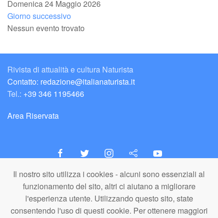
Domenica 24 Maggio 2026
Giorno successivo
Nessun evento trovato
Rivista di attualità e cultura Naturista
Contatto: redazione@italianaturista.it
Tel.:
+39 346 1195466
Area Riservata
Il nostro sito utilizza i cookies - alcuni sono essenziali al
italiaNATURISTA
funzionamento del sito, altri ci aiutano a migliorare
Editore e Redazione
l'esperienza utente. Utilizzando questo sito, state
A.N.ITA. Associazione Naturista Italiana (APS)
consentendo l'uso di questi cookie. Per ottenere maggiori
C.F. 80203710159