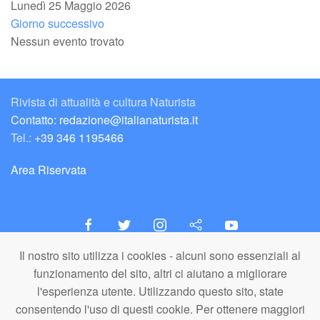
Lunedì 25 Maggio 2026
Giorno successivo
Nessun evento trovato
Rivista di attualità e cultura Naturista
Contatto: redazione@italianaturista.it
Tel.:
+39 346 1195466
Area Riservata
Il nostro sito utilizza i cookies - alcuni sono essenziali al
italiaNATURISTA
funzionamento del sito, altri ci aiutano a migliorare
Editore e Redazione
l'esperienza utente. Utilizzando questo sito, state
A.N.ITA. Associazione Naturista Italiana (APS)
consentendo l'uso di questi cookie. Per ottenere maggiori
C.F. 80203710159