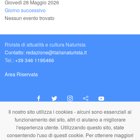
Giovedì 28 Maggio 2026
Giorno successivo
Nessun evento trovato
Rivista di attualità e cultura Naturista
Contatto: redazione@italianaturista.it
Tel.:
+39 346 1195466
Area Riservata
Il nostro sito utilizza i cookies - alcuni sono essenziali al
italiaNATURISTA
funzionamento del sito, altri ci aiutano a migliorare
Editore e Redazione
l'esperienza utente. Utilizzando questo sito, state
A.N.ITA. Associazione Naturista Italiana (APS)
consentendo l'uso di questi cookie. Per ottenere maggiori
C.F. 80203710159