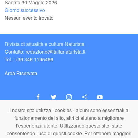
Sabato 30 Maggio 2026
Giorno successivo
Nessun evento trovato
Rivista di attualità e cultura Naturista
Contatto: redazione@italianaturista.it
Tel.:
+39 346 1195466
Area Riservata
Il nostro sito utilizza i cookies - alcuni sono essenziali al
italiaNATURISTA
funzionamento del sito, altri ci aiutano a migliorare
Editore e Redazione
l'esperienza utente. Utilizzando questo sito, state
A.N.ITA. Associazione Naturista Italiana (APS)
consentendo l'uso di questi cookie. Per ottenere maggiori
C.F. 80203710159