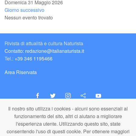
Domenica 31 Maggio 2026
Giorno successivo
Nessun evento trovato
Rivista di attualità e cultura Naturista
Contatto: redazione@italianaturista.it
Tel.:
+39 346 1195466
Area Riservata
Il nostro sito utilizza i cookies - alcuni sono essenziali al
italiaNATURISTA
funzionamento del sito, altri ci aiutano a migliorare
Editore e Redazione
l'esperienza utente. Utilizzando questo sito, state
A.N.ITA. Associazione Naturista Italiana (APS)
consentendo l'uso di questi cookie. Per ottenere maggiori
C.F. 80203710159