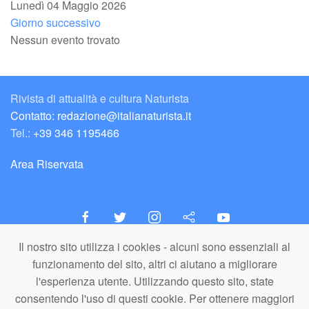
Lunedì 04 Maggio 2026
Giorno successivo
Nessun evento trovato
Rivista di attualità e cultura Naturista
Contatto: redazione@italianaturista.it
Tel.:
+39 346 1195466
Area Riservata
Il nostro sito utilizza i cookies - alcuni sono essenziali al
italiaNATURISTA
funzionamento del sito, altri ci aiutano a migliorare
Editore e Redazione
l'esperienza utente. Utilizzando questo sito, state
A.N.ITA. Associazione Naturista Italiana (APS)
consentendo l'uso di questi cookie. Per ottenere maggiori
C.F. 80203710159