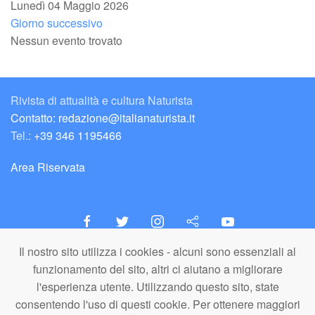
Lunedì 04 Maggio 2026
Giorno successivo
Nessun evento trovato
Rivista di attualità e cultura Naturista
Contatto: redazione@italianaturista.it
Tel.:
+39 346 1195466
Area Riservata
Il nostro sito utilizza i cookies - alcuni sono essenziali al
italiaNATURISTA
funzionamento del sito, altri ci aiutano a migliorare
Editore e Redazione
l'esperienza utente. Utilizzando questo sito, state
A.N.ITA. Associazione Naturista Italiana (APS)
consentendo l'uso di questi cookie. Per ottenere maggiori
C.F. 80203710159