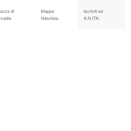
iazze di
Mappa
Iscriviti ad
rcadia
Naturista
A.N.ITA.