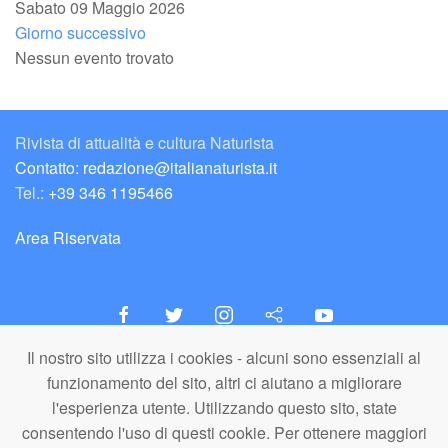
Sabato 09 Maggio 2026
Giorno successivo
Nessun evento trovato
Rivista di attualità e cultura Naturista
Contatto: redazione@italianaturista.it
Tel.:
+39 346 1195466
Area Riservata
Il nostro sito utilizza i cookies - alcuni sono essenziali al
italiaNATURISTA
funzionamento del sito, altri ci aiutano a migliorare
Editore e Redazione
l'esperienza utente. Utilizzando questo sito, state
A.N.ITA. Associazione Naturista Italiana (APS)
consentendo l'uso di questi cookie. Per ottenere maggiori
C.F. 80203710159