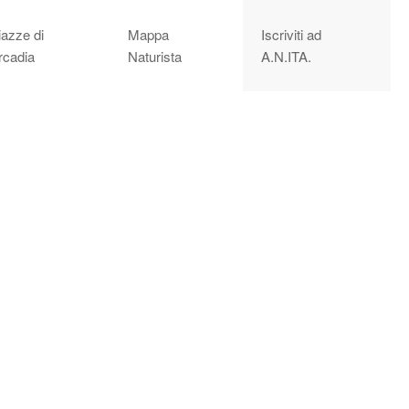
iazze di
Mappa
Iscriviti ad
rcadia
Naturista
A.N.ITA.