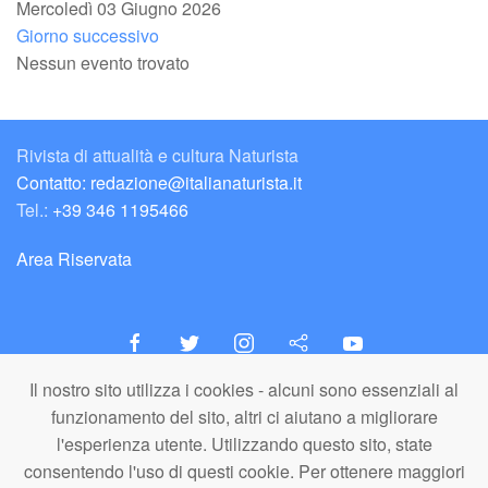
Mercoledì 03 Giugno 2026
Giorno successivo
Nessun evento trovato
Rivista di attualità e cultura Naturista
Contatto: redazione@italianaturista.it
Tel.:
+39 346 1195466
Area Riservata
Il nostro sito utilizza i cookies - alcuni sono essenziali al
italiaNATURISTA
funzionamento del sito, altri ci aiutano a migliorare
Editore e Redazione
l'esperienza utente. Utilizzando questo sito, state
A.N.ITA. Associazione Naturista Italiana (APS)
consentendo l'uso di questi cookie. Per ottenere maggiori
C.F. 80203710159