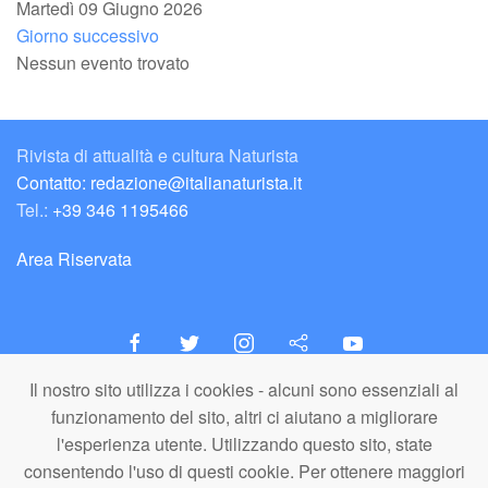
Martedì 09 Giugno 2026
Giorno successivo
Nessun evento trovato
Rivista di attualità e cultura Naturista
Contatto: redazione@italianaturista.it
Tel.:
+39 346 1195466
Area Riservata
Il nostro sito utilizza i cookies - alcuni sono essenziali al
italiaNATURISTA
funzionamento del sito, altri ci aiutano a migliorare
Editore e Redazione
l'esperienza utente. Utilizzando questo sito, state
A.N.ITA. Associazione Naturista Italiana (APS)
consentendo l'uso di questi cookie. Per ottenere maggiori
C.F. 80203710159