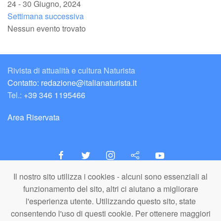
24 - 30 Giugno, 2024
Settimana successiva
Nessun evento trovato
Rivista di attualità e cultura Naturista
Contatto: redazione@italianaturista.it
Tel.:
+39 346 1195466
Area Riservata
Il nostro sito utilizza i cookies - alcuni sono essenziali al
italiaNATURISTA
funzionamento del sito, altri ci aiutano a migliorare
Editore e Redazione
l'esperienza utente. Utilizzando questo sito, state
A.N.ITA. Associazione Naturista Italiana (APS)
consentendo l'uso di questi cookie. Per ottenere maggiori
C.F. 80203710159