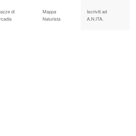
iazze di
Mappa
Iscriviti ad
rcadia
Naturista
A.N.ITA.