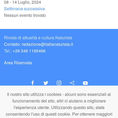
08 - 14 Luglio, 2024
Settimana successiva
Nessun evento trovato
Rivista di attualità e cultura Naturista
Contatto: redazione@italianaturista.it
Tel.:
+39 346 1195466
Area Riservata
Il nostro sito utilizza i cookies - alcuni sono essenziali al
italiaNATURISTA
funzionamento del sito, altri ci aiutano a migliorare
Editore e Redazione
l'esperienza utente. Utilizzando questo sito, state
A.N.ITA. Associazione Naturista Italiana (APS)
consentendo l'uso di questi cookie. Per ottenere maggiori
C.F. 80203710159