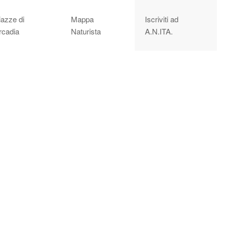
iazze di
Mappa
Iscriviti ad
rcadia
Naturista
A.N.ITA.