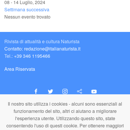
08 - 14 Luglio, 2024
Settimana successiva
Nessun evento trovato
Rivista di attualità e cultura Naturista
Contatto: redazione@italianaturista.it
Tel.:
+39 346 1195466
Area Riservata
Il nostro sito utilizza i cookies - alcuni sono essenziali al
italiaNATURISTA
funzionamento del sito, altri ci aiutano a migliorare
Editore e Redazione
l'esperienza utente. Utilizzando questo sito, state
A.N.ITA. Associazione Naturista Italiana (APS)
consentendo l'uso di questi cookie. Per ottenere maggiori
C.F. 80203710159