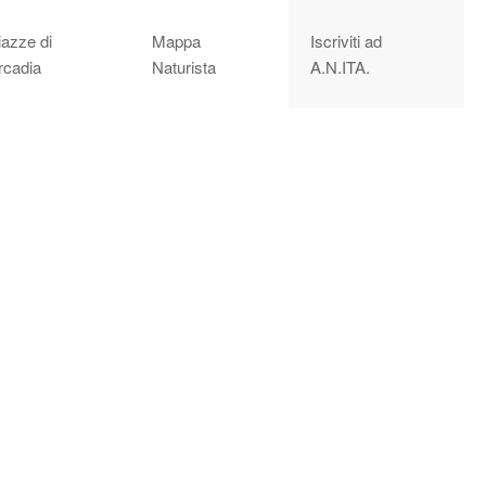
iazze di
Mappa
Iscriviti ad
rcadia
Naturista
A.N.ITA.