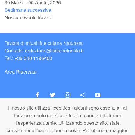
30 Marzo - 05 Aprile, 2026
Settimana successiva
Nessun evento trovato
Rivista di attualità e cultura Naturista
Contatto: redazione@italianaturista.it
Tel.:
+39 346 1195466
Area Riservata
Il nostro sito utilizza i cookies - alcuni sono essenziali al
italiaNATURISTA
funzionamento del sito, altri ci aiutano a migliorare
Editore e Redazione
l'esperienza utente. Utilizzando questo sito, state
A.N.ITA. Associazione Naturista Italiana (APS)
consentendo l'uso di questi cookie. Per ottenere maggiori
C.F. 80203710159