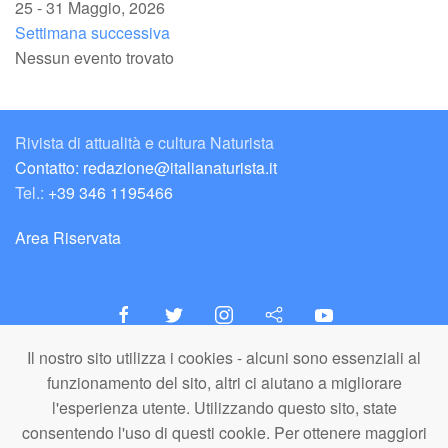
25 - 31 Maggio, 2026
Settimana successiva
Nessun evento trovato
Rivista di attualità e cultura Naturista
Contatto: redazione@italianaturista.it
Tel.:
+39 346 1195466
Area Riservata
Il nostro sito utilizza i cookies - alcuni sono essenziali al
italiaNATURISTA
funzionamento del sito, altri ci aiutano a migliorare
Editore e Redazione
l'esperienza utente. Utilizzando questo sito, state
A.N.ITA. Associazione Naturista Italiana (APS)
consentendo l'uso di questi cookie. Per ottenere maggiori
C.F. 80203710159