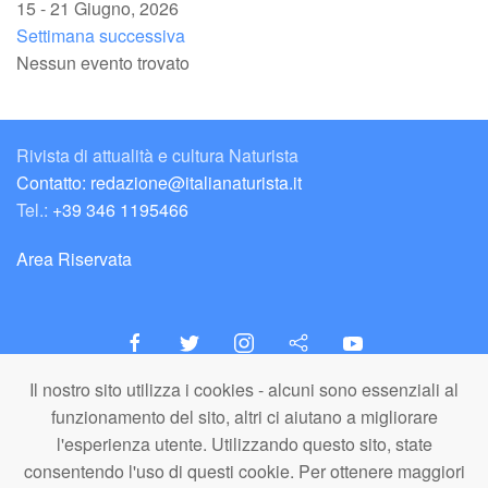
15 - 21 Giugno, 2026
Settimana successiva
Nessun evento trovato
Rivista di attualità e cultura Naturista
Contatto: redazione@italianaturista.it
Tel.:
+39 346 1195466
Area Riservata
Il nostro sito utilizza i cookies - alcuni sono essenziali al
italiaNATURISTA
funzionamento del sito, altri ci aiutano a migliorare
Editore e Redazione
l'esperienza utente. Utilizzando questo sito, state
A.N.ITA. Associazione Naturista Italiana (APS)
consentendo l'uso di questi cookie. Per ottenere maggiori
C.F. 80203710159