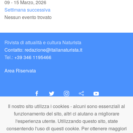
09 - 15 Marzo, 2026
Settimana successiva
Nessun evento trovato
Rivista di attualità e cultura Naturista
Contatto: redazione@italianaturista.it
Tel.:
+39 346 1195466
Area Riservata
Il nostro sito utilizza i cookies - alcuni sono essenziali al
italiaNATURISTA
funzionamento del sito, altri ci aiutano a migliorare
Editore e Redazione
l'esperienza utente. Utilizzando questo sito, state
A.N.ITA. Associazione Naturista Italiana (APS)
consentendo l'uso di questi cookie. Per ottenere maggiori
C.F. 80203710159