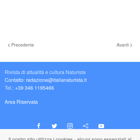
Precedente
Avanti
Rivista di attualità e cultura Naturista
Contatto: redazione@italianaturista.it
Tel.:
+39 346 1195466
Area Riservata
Il nostro sito utilizza i cookies - alcuni sono essenziali al