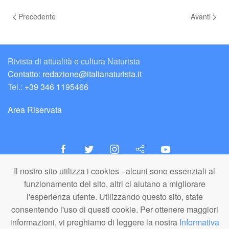
Precedente
Avanti
Rivista di attualità e cultura Naturista
Contatto: redazione@italianaturista.it
Tel.:
+39 346 1195466
Area Riservata
Il nostro sito utilizza i cookies - alcuni sono essenziali al
italiaNATURISTA
funzionamento del sito, altri ci aiutano a migliorare
Editore e Redazione
l'esperienza utente. Utilizzando questo sito, state
A.N.ITA. Associazione Naturista Italiana (APS)
consentendo l'uso di questi cookie. Per ottenere maggiori
C.F. 80203710159
informazioni, vi preghiamo di leggere la nostra
Informativa