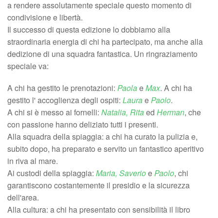
a rendere assolutamente speciale questo momento di
condivisione e libertà.
​Il successo di questa edizione lo dobbiamo alla
straordinaria energia di chi ha partecipato, ma anche alla
dedizione di una squadra fantastica. Un ringraziamento
speciale va:
​A chi ha gestito le prenotazioni:
Paola
e
Max
. A chi ha
gestito l' accoglienza degli ospiti:
Laura
e
Paolo
.
​A chi si è messo ai fornelli:
Natalia, Rita
ed
Herman
, che
con passione hanno deliziato tutti i presenti.
​Alla squadra della spiaggia: a chi ha curato la pulizia e,
subito dopo, ha preparato e servito un fantastico aperitivo
in riva al mare.
​Ai custodi della spiaggia:
Maria, Saverio
e
Paolo
, chi
garantiscono costantemente il presidio e la sicurezza
dell'area.
​Alla cultura: a chi ha presentato con sensibilità il libro