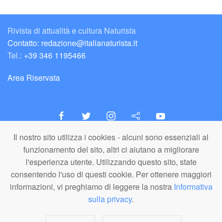
Rivista di attualità e cultura Naturista
Contatto: redazione@italianaturista.it
Tel.:
+39 346 1195466
Area Riservata
Il nostro sito utilizza i cookies - alcuni sono essenziali al
italiaNATURISTA
funzionamento del sito, altri ci aiutano a migliorare
Editore e Redazione
l'esperienza utente. Utilizzando questo sito, state
A.N.ITA. Associazione Naturista Italiana (APS)
consentendo l'uso di questi cookie. Per ottenere maggiori
C.F. 80203710159
informazioni, vi preghiamo di leggere la nostra
Informativa
sulla privacy
.
© A.N.ITA. - Tutto il materiale pubblicato in questo sito è di proprietà di
A.N.ITA. - Associazione Naturista Italiana aps (o dei relativi autori,
dove specificato). È vietato l'utilizzo, la copia, la riproduzione o la
divulgazione a fini commerciali dei materiali in qualunque forma e