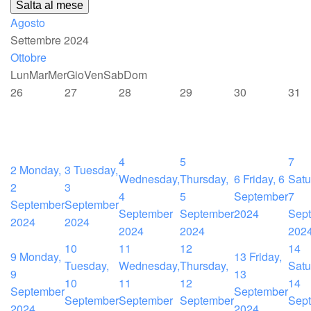
Salta al mese
Agosto
Settembre 2024
Ottobre
Lun
Mar
Mer
Gio
Ven
Sab
Dom
26
27
28
29
30
31
4
5
7
2
Monday,
3
Tuesday,
Wednesday,
Thursday,
6
Friday, 6
Satu
2
3
4
5
September
7
September
September
September
September
2024
Sep
2024
2024
2024
2024
202
10
11
12
14
9
Monday,
13
Friday,
Tuesday,
Wednesday,
Thursday,
Satu
9
13
10
11
12
14
September
September
September
September
September
Sep
2024
2024