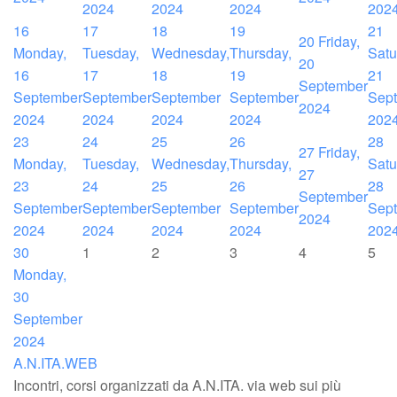
2024
2024
2024
202
16
17
18
19
21
20
Friday,
Monday,
Tuesday,
Wednesday,
Thursday,
Satu
20
16
17
18
19
21
September
September
September
September
September
Sep
2024
2024
2024
2024
2024
202
23
24
25
26
28
27
Friday,
Monday,
Tuesday,
Wednesday,
Thursday,
Satu
27
23
24
25
26
28
September
September
September
September
September
Sep
2024
2024
2024
2024
2024
202
30
1
2
3
4
5
Monday,
30
September
2024
A.N.ITA.WEB
Incontri, corsi organizzati da A.N.ITA. via web sui più