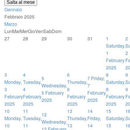
Salta al mese
Gennaio
Febbraio 2025
Marzo
Lun
Mar
Mer
Gio
Ven
Sab
Dom
27
28
29
30
31
1
2
Saturday,
S
1
2
February
Fe
2025
2
3
4
6
8
9
5
7
Friday,
Monday,
Tuesday,
Thursday,
Saturday,
S
Wednesday,
7
3
4
6
8
9
5 February
February
February
February
February
February
Fe
2025
2025
2025
2025
2025
2025
2
10
11
13
14
15
1
12
Monday,
Tuesday,
Thursday,
Friday,
Saturday,
S
Wednesday,
10
11
13
14
15
1
12 February