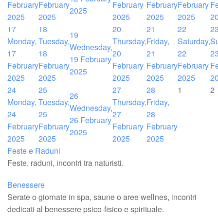
February
February
February
February
February
Fe
2025
2025
2025
2025
2025
2025
2
17
18
20
21
22
2
19
Monday,
Tuesday,
Thursday,
Friday,
Saturday,
S
Wednesday,
17
18
20
21
22
2
19 February
February
February
February
February
February
Fe
2025
2025
2025
2025
2025
2025
2
24
25
27
28
1
2
26
Monday,
Tuesday,
Thursday,
Friday,
Wednesday,
24
25
27
28
26 February
February
February
February
February
2025
2025
2025
2025
2025
Feste e Raduni
Feste, raduni, incontri tra naturisti.
Benessere
Serate o giornate in spa, saune o aree wellnes, incontri
dedicati al benessere psico-fisico e spirituale.