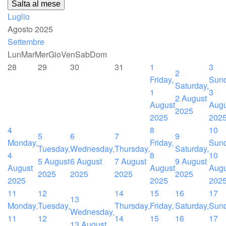
Salta al mese
Luglio
Agosto 2025
Settembre
Lun
Mar
Mer
Gio
Ven
Sab
Dom
28
29
30
31
1
3
2
Friday,
Sund
Saturday,
1
3
2 August
August
Augu
2025
2025
202
4
8
10
5
6
7
9
Monday,
Friday,
Sund
Tuesday,
Wednesday,
Thursday,
Saturday,
4
8
10
5 August
6 August
7 August
9 August
August
August
Augu
2025
2025
2025
2025
2025
2025
202
11
12
14
15
16
17
13
Monday,
Tuesday,
Thursday,
Friday,
Saturday,
Sund
Wednesday,
11
12
14
15
16
17
13 August