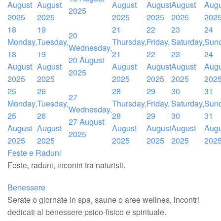
August
August
August
August
August
Augu
2025
2025
2025
2025
2025
2025
202
18
19
21
22
23
24
20
Monday,
Tuesday,
Thursday,
Friday,
Saturday,
Sund
Wednesday,
18
19
21
22
23
24
20 August
August
August
August
August
August
Augu
2025
2025
2025
2025
2025
2025
202
25
26
28
29
30
31
27
Monday,
Tuesday,
Thursday,
Friday,
Saturday,
Sund
Wednesday,
25
26
28
29
30
31
27 August
August
August
August
August
August
Augu
2025
2025
2025
2025
2025
2025
202
Feste e Raduni
Feste, raduni, incontri tra naturisti.
Benessere
Serate o giornate in spa, saune o aree wellnes, incontri
dedicati al benessere psico-fisico e spirituale.