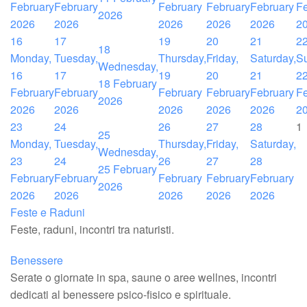
February
February
February
February
February
Fe
2026
2026
2026
2026
2026
2026
2
16
17
19
20
21
2
18
Monday,
Tuesday,
Thursday,
Friday,
Saturday,
S
Wednesday,
16
17
19
20
21
2
18 February
February
February
February
February
February
Fe
2026
2026
2026
2026
2026
2026
2
23
24
26
27
28
1
25
Monday,
Tuesday,
Thursday,
Friday,
Saturday,
Wednesday,
23
24
26
27
28
25 February
February
February
February
February
February
2026
2026
2026
2026
2026
2026
Feste e Raduni
Feste, raduni, incontri tra naturisti.
Benessere
Serate o giornate in spa, saune o aree wellnes, incontri
dedicati al benessere psico-fisico e spirituale.