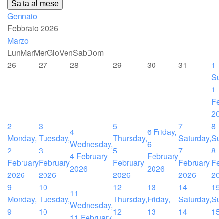
Salta al mese
Gennaio
Febbraio 2026
Marzo
Lun
Mar
Mer
Gio
Ven
Sab
Dom
26
27
28
29
30
31
1
S
1
Fe
2
2
3
5
7
8
4
6
Friday,
Monday,
Tuesday,
Thursday,
Saturday,
S
Wednesday,
6
2
3
5
7
8
4 February
February
February
February
February
February
Fe
2026
2026
2026
2026
2026
2026
2
9
10
12
13
14
1
11
Monday,
Tuesday,
Thursday,
Friday,
Saturday,
S
Wednesday,
9
10
12
13
14
1
11 February