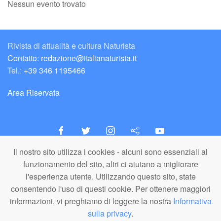
Nessun evento trovato
Rivista di attualità e cultura Naturista
Contatto: redazione@italianaturista.it
Tel.:
+39 346 1195466
Area Riservata
Il nostro sito utilizza i cookies - alcuni sono essenziali al
italiaNATURISTA
funzionamento del sito, altri ci aiutano a migliorare
Editore e Redazione
l'esperienza utente. Utilizzando questo sito, state
A.N.ITA. Associazione Naturista Italiana (APS)
consentendo l'uso di questi cookie. Per ottenere maggiori
C.F. 80203710159
informazioni, vi preghiamo di leggere la nostra
Informativa
sulla privacy
.
© A.N.ITA. - Tutto il materiale pubblicato in questo sito è di proprietà di
A.N.ITA. - Associazione Naturista Italiana aps (o dei relativi autori,