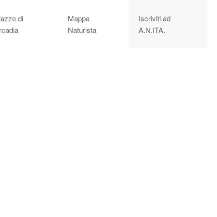
iazze di
Mappa
Iscriviti ad
rcadia
Naturista
A.N.ITA.