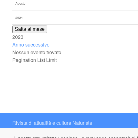
Salta al mese
2023
Anno successivo
Nessun evento trovato
Pagination List Limit
Rivista di attualità e cultura Naturista
Contatto: redazione@italianaturista.it