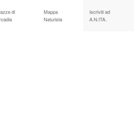
iazze di
Mappa
Iscriviti ad
rcadia
Naturista
A.N.ITA.