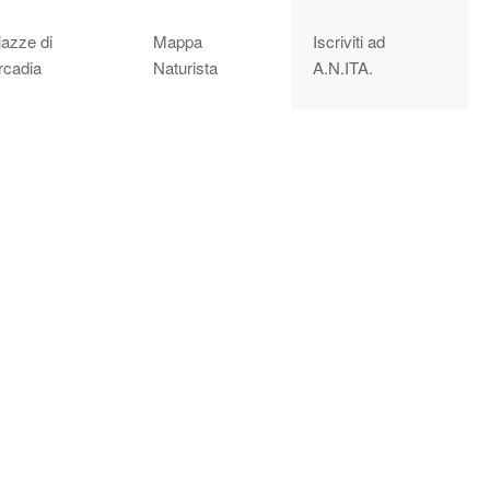
iazze di
Mappa
Iscriviti ad
rcadia
Naturista
A.N.ITA.