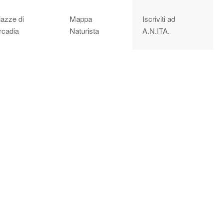
iazze di
Mappa
Iscriviti ad
rcadia
Naturista
A.N.ITA.