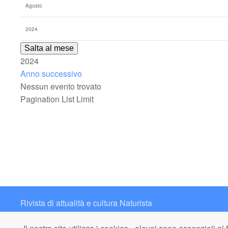
Salta al mese
2024
Anno successivo
Nessun evento trovato
Pagination List Limit
Rivista di attualità e cultura Naturista
Contatto: redazione@italianaturista.it