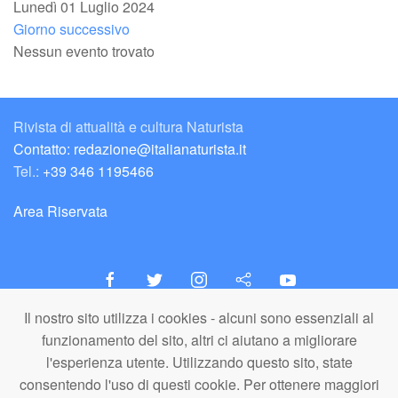
Lunedì 01 Luglio 2024
Giorno successivo
Nessun evento trovato
Rivista di attualità e cultura Naturista
Contatto: redazione@italianaturista.it
Tel.:
+39 346 1195466
Area Riservata
Il nostro sito utilizza i cookies - alcuni sono essenziali al
italiaNATURISTA
funzionamento del sito, altri ci aiutano a migliorare
Editore e Redazione
l'esperienza utente. Utilizzando questo sito, state
A.N.ITA. Associazione Naturista Italiana (APS)
consentendo l'uso di questi cookie. Per ottenere maggiori
C.F. 80203710159