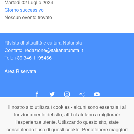
Martedì 02 Luglio 2024
Giorno successivo
Nessun evento trovato
Rivista di attualità e cultura Naturista
Contatto: redazione@italianaturista.it
Tel.:
+39 346 1195466
Area Riservata
Il nostro sito utilizza i cookies - alcuni sono essenziali al
italiaNATURISTA
funzionamento del sito, altri ci aiutano a migliorare
Editore e Redazione
l'esperienza utente. Utilizzando questo sito, state
A.N.ITA. Associazione Naturista Italiana (APS)
consentendo l'uso di questi cookie. Per ottenere maggiori
C.F. 80203710159