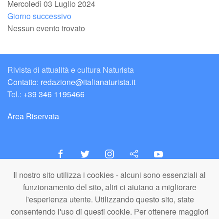
Mercoledì 03 Luglio 2024
Giorno successivo
Nessun evento trovato
Rivista di attualità e cultura Naturista
Contatto: redazione@italianaturista.it
Tel.:
+39 346 1195466
Area Riservata
Il nostro sito utilizza i cookies - alcuni sono essenziali al
italiaNATURISTA
funzionamento del sito, altri ci aiutano a migliorare
Editore e Redazione
l'esperienza utente. Utilizzando questo sito, state
A.N.ITA. Associazione Naturista Italiana (APS)
consentendo l'uso di questi cookie. Per ottenere maggiori
C.F. 80203710159