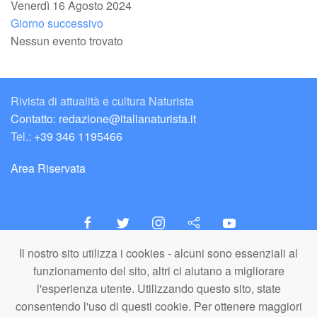
Venerdì 16 Agosto 2024
Giorno successivo
Nessun evento trovato
Rivista di attualità e cultura Naturista
Contatto: redazione@italianaturista.it
Tel.:
+39 346 1195466
Area Riservata
Il nostro sito utilizza i cookies - alcuni sono essenziali al
italiaNATURISTA
funzionamento del sito, altri ci aiutano a migliorare
Editore e Redazione
l'esperienza utente. Utilizzando questo sito, state
A.N.ITA. Associazione Naturista Italiana (APS)
consentendo l'uso di questi cookie. Per ottenere maggiori
C.F. 80203710159